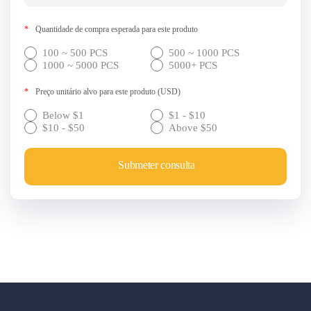
*
Quantidade de compra esperada para este produto
100 ~ 500 PCS
500 ~ 1000 PCS
1000 ~ 5000 PCS
5000+ PCS
*
Preço unitário alvo para este produto (USD)
Below $1
$1 - $10
$10 - $50
Above $50
Submeter consulta