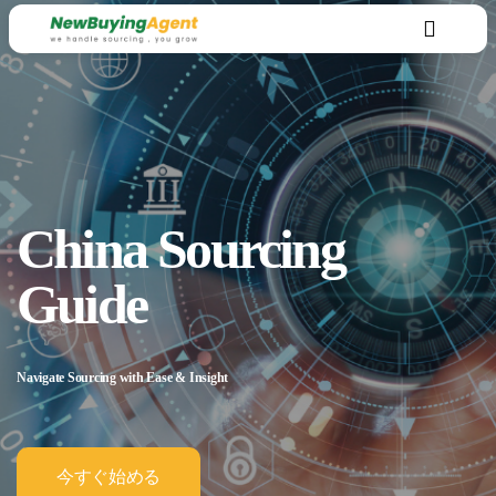
China Sourcing
Guide
Navigate Sourcing with Ease & Insight
今すぐ始める