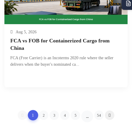
Aug 5, 2026
FCA vs FOB for Containerized Cargo from
China
FCA (Free Carrier) is an Incoterms 2020 rule where the seller
delivers when the buyer's nominated ca...
1
2
3
4
5
54
...